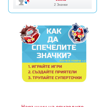
2 Значки
Наръчник на епизодите