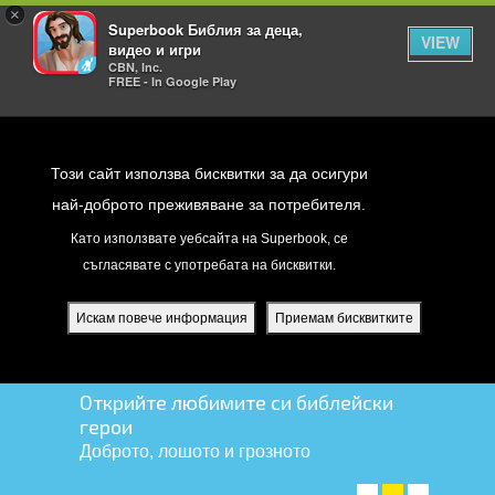
×
Superbook Библия за деца,
VIEW
видео и игри
CBN, Inc.
FREE - In Google Play
Return to Content
Този сайт използва бисквитки за да осигури
най-доброто преживяване за потребителя.
Като използвате уебсайта на Superbook, се
съгласявате с употребата на бисквитки.
йте
ди
Искам повече информация
Приемам бисквитките
я
Открийте любимите си библейски
герои
Доброто, лошото и грозното
ПРОВЕРЕТЕ ГИ! ➤