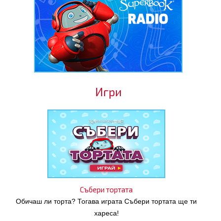
Игри
Събери тортата
Обичаш ли торта? Тогава играта Събери тортата ще ти
хареса!