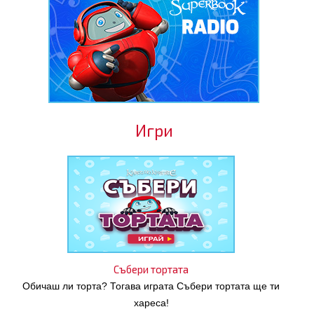
Игри
Събери тортата
Обичаш ли торта? Тогава играта Събери тортата ще ти
хареса!