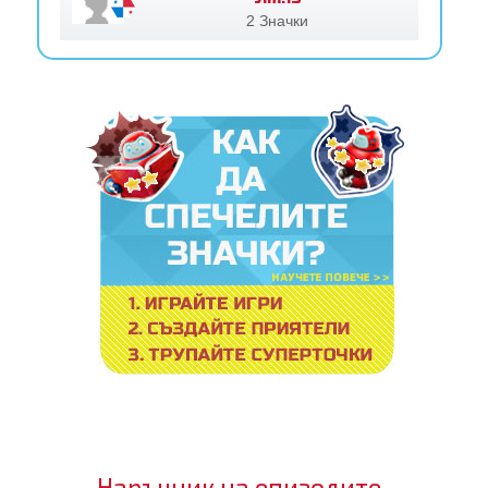
2 Значки
Наръчник на епизодите