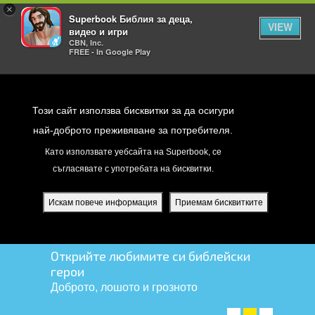
×
Superbook Библия за деца,
VIEW
видео и игри
CBN, Inc.
FREE - In Google Play
Return to Content
Този сайт използва бисквитки за да осигури
най-доброто преживяване за потребителя.
Като използвате уебсайта на Superbook, се
съгласявате с употребата на бисквитки.
йте
ди
Искам повече информация
Приемам бисквитките
я
Открийте любимите си библейски
герои
Доброто, лошото и грозното
ПРОВЕРЕТЕ ГИ! ➤