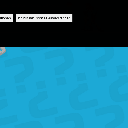
perbuch Bibel App
Deutschland / Deutsch
EINLOGGEN
ANMELDEN
ationen
Ich bin mit Cookies einverstanden
IDEO
RADIO
BIBEL APP