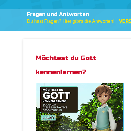
The FREE Superbook Bible App
Available Now on iPad & Kindle
DOWNLOAD N
Möchtest du Gott
kennenlernen?