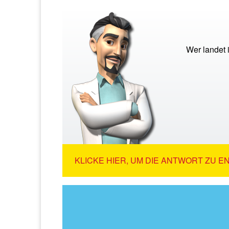
Wer landet 
KLICKE HIER, UM DIE ANTWORT ZU E