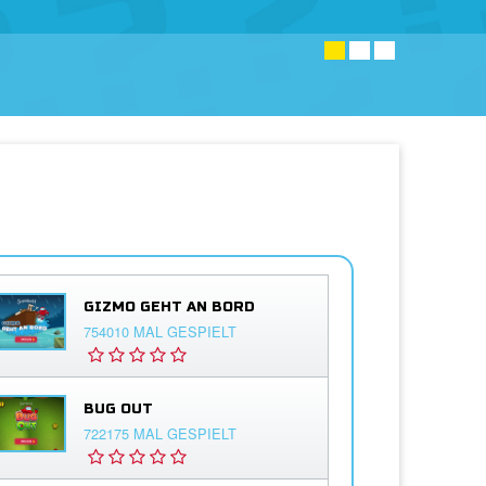
GIZMO GEHT AN BORD
754010 MAL GESPIELT
BUG OUT
722175 MAL GESPIELT