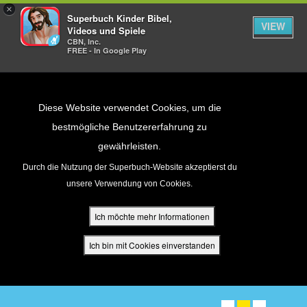
×
Superbuch Kinder Bibel,
VIEW
Videos und Spiele
CBN, Inc.
FREE - In Google Play
Return to Content
Diese Website verwendet Cookies, um die
bestmögliche Benutzererfahrung zu
gewährleisten.
cken
Durch die Nutzung der Superbuch-Website akzeptierst du
unsere Verwendung von Cookies.
ür Eltern
Ich möchte mehr Informationen
den
Ich bin mit Cookies einverstanden
The FREE Superbook Bible
App
Available Now on iPad & Kindle
DOWNLOAD NOW! ➤