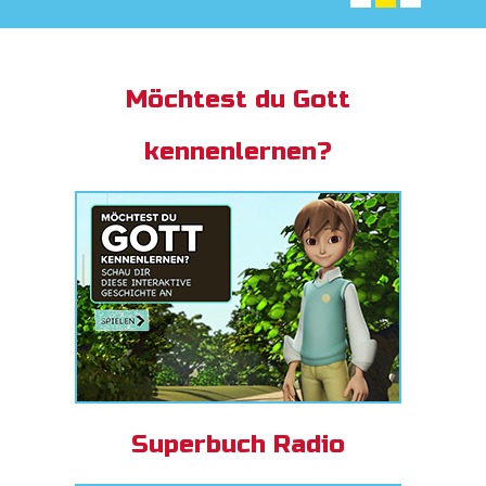
App
Möchtest du Gott
buch Bibel App
kennenlernen?
ggen
den
he ändern
Superbuch Radio