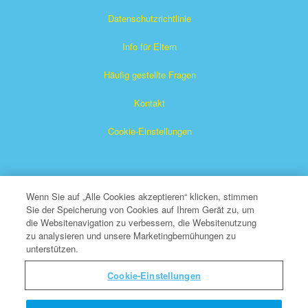
Datenschutzrichtlinie
Info für Eltern
Häufig gestellte Fragen
Kontakt
Cookie-Einstellungen
Wenn Sie auf „Alle Cookies akzeptieren“ klicken, stimmen
Sie der Speicherung von Cookies auf Ihrem Gerät zu, um
die Websitenavigation zu verbessern, die Websitenutzung
Das Superbuch ist ein eingetragenes Warenzeichen von The
zu analysieren und unsere Marketingbemühungen zu
unterstützen.
Christian Broadcasting Network, Inc. Eine gemeinnützige 501
(c)(3) Wohltätigkeitsorganisation
Cookie-Einstellungen
Alle Rechte vorbehalten.
Über CBN