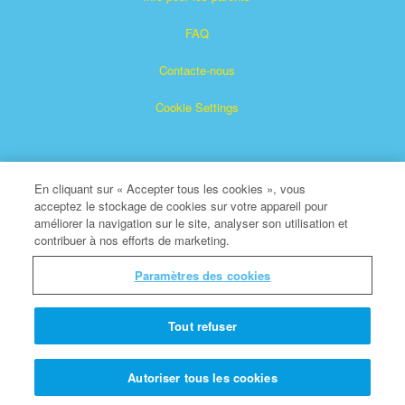
FAQ
Contacte-nous
Cookie Settings
En cliquant sur « Accepter tous les cookies », vous
acceptez le stockage de cookies sur votre appareil pour
améliorer la navigation sur le site, analyser son utilisation et
contribuer à nos efforts de marketing.
Superbook est une marque déposée de The Christian
Broadcasting Network, Inc.
Paramètres des cookies
Tous droits réservés.
À propos de CBN
Tout refuser
© Copyright 2026 The Christian Broadcasting Network.
Autoriser tous les cookies