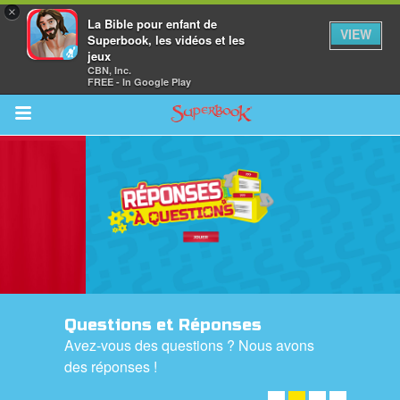
×
La Bible pour enfant de
VIEW
Superbook, les vidéos et les
jeux
CBN, Inc.
FREE - In Google Play
Return to Content
vre
des
Questions et Réponses
Avez-vous des questions ? Nous avons
des réponses !
CHECK IT OUT! ➤