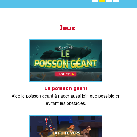
ble
book Bible App
Jeux
xion
ption
er de langue
Le poisson géant
Aide le poisson géant à nager aussi loin que possible en
évitant les obstacles.