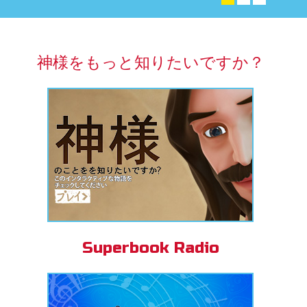
アプリ
パーブック聖書アプリ
神様をもっと知りたいですか？
ンイン
の変更
Superbook Radio