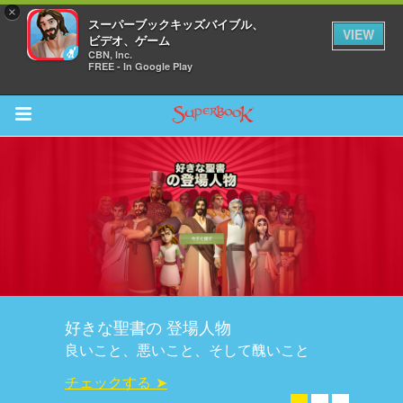
×
スーパーブックキッズバイブル、
VIEW
ビデオ、ゲーム
CBN, Inc.
FREE - In Google Play
Return to Content
ム
スカバー
ソード
スーパーブック(無料アプリ)
オ
iPadとKindleで発売中
オ
今すぐダウンロード ➤