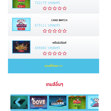
722175 บทละคร
CAKE MATCH
675111 บทละคร
หนีไปยังอียิปต์
456680 บทละคร
ดูเกมส์ทั้งหมด >>
เกมส์อื่นๆ
Previous
Next