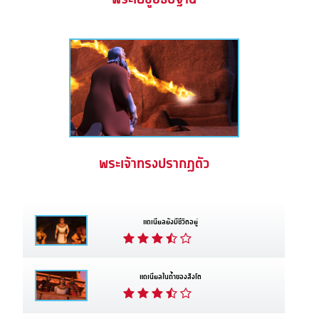
พระเจ้าทรงปรากฏตัว
แดเนียลยังมีชีวิตอยู่
แดเนียลในถ้ำของสิงโต