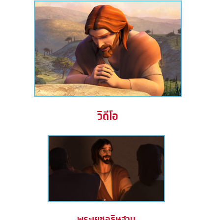
วิดีโอ
พระเยซูอธิษฐาน