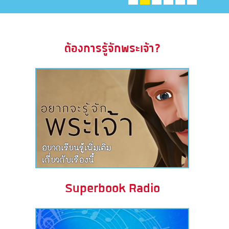
ะคัมภีร์
book แอพพระคัมภีร์
ต้องการรู้จักพระเจ้า?
งออกอากาศ
ข้าใช้
บียน
ยนภาษา
Superbook Radio