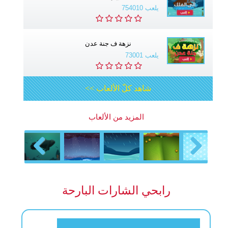
يلعب 754010
نزهة ف جنة عدن
يلعب 73001
شاهد كلّ الألعاب >>
المزيد من الألعاب
Previous
Next
رابحي الشارات البارحة