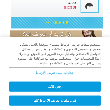
مجاني
SIGN UP!
SIGN UP! >>
نستخدم ملفات تعريف الارتباط للسماح لموقعنا بالعمل بشكل
آلة أسئلة وأجوبة الأستاذ كوانتوم
صحيح، ولتخصيص المحتوى والإعلانات، ولتوفير ميزات وسائل
التواصل الاجتماعي ولتحليل حركة المرور على الموقع. ونشارك
العجيبة
أيضًا المعلومات حول استخدامك موقعنا مع شركائنا على مستوى
وسائل التواصل الاجتماعي والإعلانات والتحليلات.
إعدادات ملف تعريف الارتباط
لمَ أشعر بالسوء عندما أقوم بأمرٍ
رفض الكل
خاطئ؟
قبول ملفات تعريف الارتباط كلها