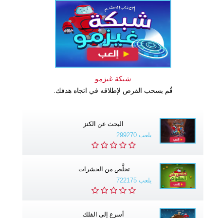
شبكة غيزمو
قُم بسحب القرص لإطلاقه في اتجاه هدفك.
البحث عن الكنز
يلعب 299270
تخلَّص من الحشرات
يلعب 722175
أسرع إلى الفلك