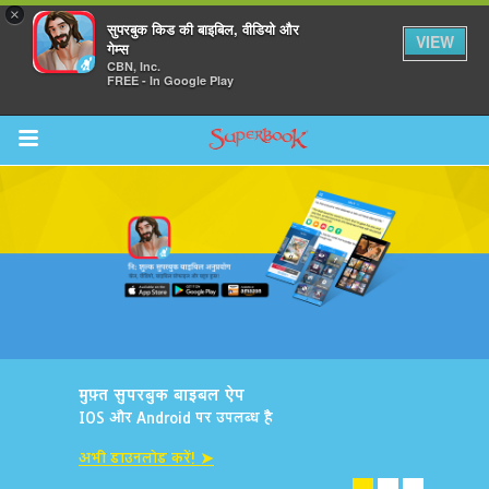
×
सुपरबुक किड की बाइबिल, वीडियो और
VIEW
गेम्स
CBN, Inc.
FREE - In Google Play
Return to Content
मुफ़्त सुपरबुक बाइबल ऐप
IOS और Android पर उपलब्ध है
अभी डाउनलोड करें! ➤