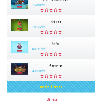
754010 खेलें
कीड़े बहार
722175 खेलें
केक मेल
675111 खेलें
मिस्र भाग गए
456680 खेलें
सब खेल देखिए >>
और खेल