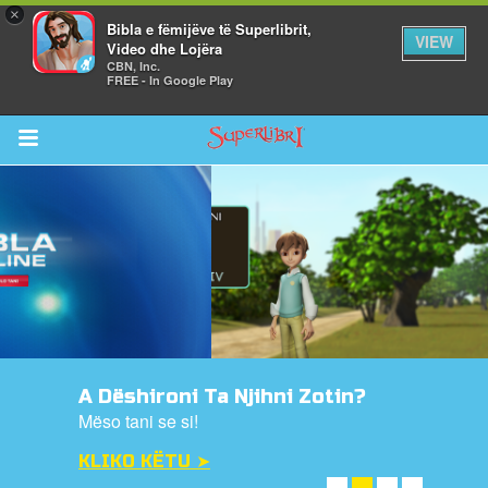
×
Bibla e fëmijëve të Superlibrit,
VIEW
Video dhe Lojëra
CBN, Inc.
FREE - In Google Play
Return to Content
i
de
A Dëshironi Ta Njihni Zotin?
Mëso tani se si!
KLIKO KËTU ➤