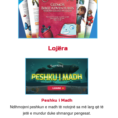
Lojëra
Peshku i Madh
Ndihmojeni peshkun e madh të notojnë sa më larg që të
jetë e mundur duke shmangur pengesat.