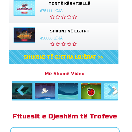
TORTË KËSHTJELLË
675111 LOJA
SHKONI NË EGJIPT
456680 LOJA
SHIKONI TË GJITHA LOJËRAT >>
Më Shumë Video
Previous
Next
Fituesit e Djeshëm të Trofeve