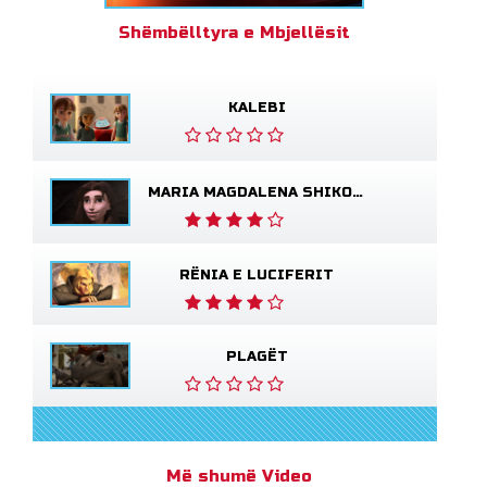
Shëmbëlltyra e Mbjellësit
KALEBI
MARIA MAGDALENA SHIKON JEZUSIN TË GJALLË
RËNIA E LUCIFERIT
PLAGËT
Më shumë Video