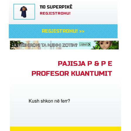
110 SUPERPIKË
REGJISTROHU!
REGJISTROHU! >>
PAJISJA P & P E
PROFESOR KUANTUMIT
Kush shkon në ferr?