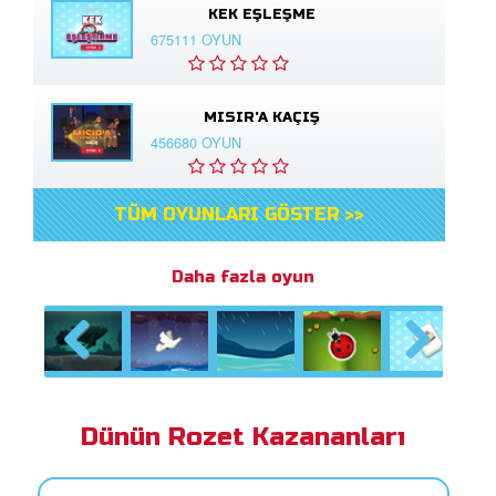
KEK EŞLEŞME
675111 OYUN
MISIR'A KAÇIŞ
456680 OYUN
TÜM OYUNLARI GÖSTER >>
Daha fazla oyun
Previous
Next
Dünün Rozet Kazananları