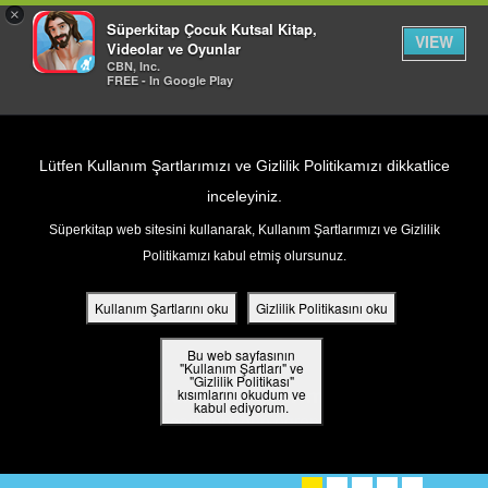
×
Süperkitap Çocuk Kutsal Kitap,
VIEW
Videolar ve Oyunlar
CBN, Inc.
FREE - In Google Play
Return to Content
Lütfen Kullanım Şartlarımızı ve Gizlilik Politikamızı dikkatlice
inceleyiniz.
Süperkitap web sitesini kullanarak, Kullanım Şartlarımızı ve Gizlilik
ar
Politikamızı kabul etmiş olursunuz.
din
Kullanım Şartlarını oku
Gizlilik Politikasını oku
ler
Bu web sayfasının
"Kullanım Şartları" ve
"Gizlilik Politikası"
Tanrı'yı tanımak ister misin?
kısımlarını okudum ve
 Kitap
kabul ediyorum.
Nasıl tanıyacağını bugün öğren!
ar
BURAYA TIKLAYIN! ➤