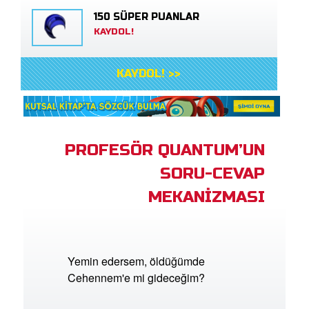
150 SÜPER PUANLAR
KAYDOL!
KAYDOL! >>
PROFESÖR QUANTUM’UN
SORU-CEVAP
MEKANİZMASI
Yemin edersem, öldüğümde
Cehennem'e mi gideceğim?