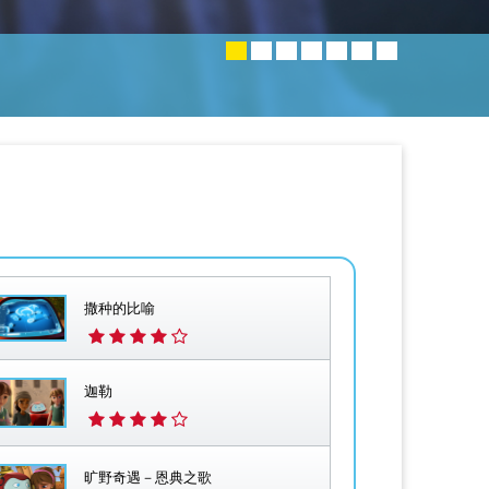
撒种的比喻
迦勒
旷野奇遇－恩典之歌