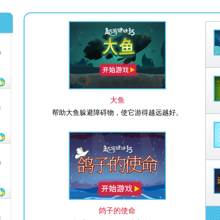
大鱼
帮助大鱼躲避障碍物，使它游得越远越好。
鸽子的使命