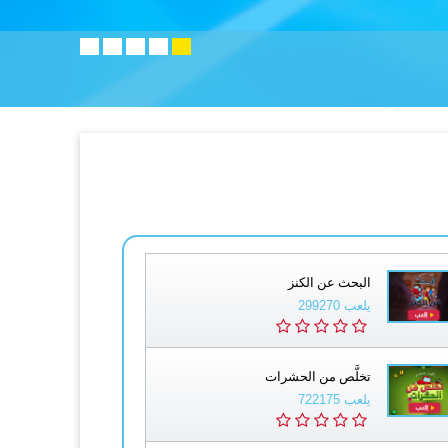
البحث عن الكنز
يلعب 299270
تخلَّص من الحشرات
يلعب 722175