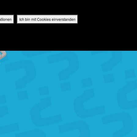
perbuch Bibel App
Deutschland / Deutsch
EINLOGGEN
ANMELDEN
ationen
Ich bin mit Cookies einverstanden
IDEO
RADIO
BIBEL APP