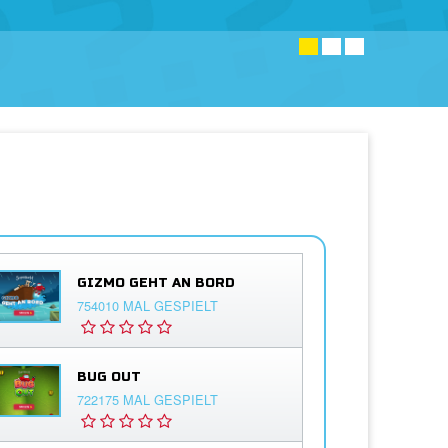
GIZMO GEHT AN BORD
754010 MAL GESPIELT
BUG OUT
722175 MAL GESPIELT