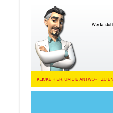
Wer landet 
KLICKE HIER, UM DIE ANTWORT ZU E