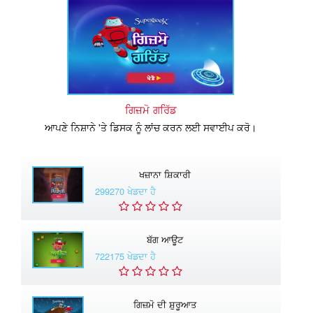
ਗਿਜ਼ਮੋ ਗਰਿੱਡ
ਆਪਣੇ ਨਿਸ਼ਾਨੇ 'ਤੇ ਡਿਸਕ ਨੂੰ ਲਾਂਚ ਕਰਨ ਲਈ ਸਵਾਈਪ ਕਰੋ।
ਖਜ਼ਾਨਾ ਸ਼ਿਕਾਰੀ
299270 ਖੇਡਦਾ ਹੈ
ਬੱਗ ਆਊਟ
722175 ਖੇਡਦਾ ਹੈ
ਗਿਜ਼ਮੋ ਦੀ ਸ਼ੁਰੂਆਤ