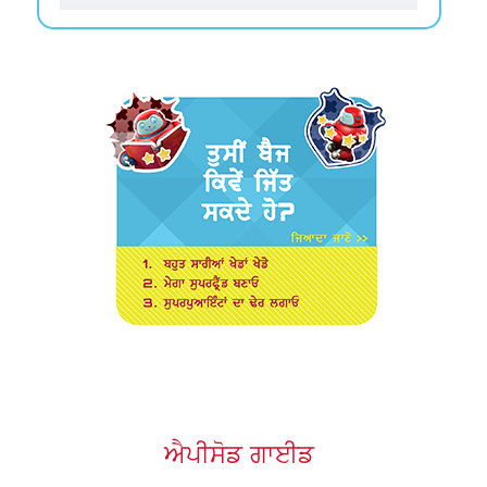
ਐਪੀਸੋਡ ਗਾਈਡ