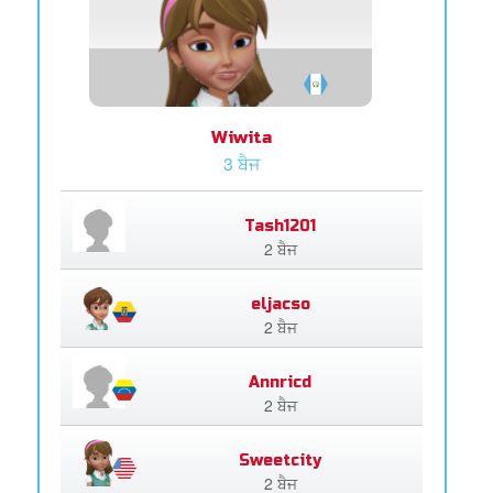
Wiwita
3 ਬੈਜ
Tash1201
2 ਬੈਜ
eljacso
2 ਬੈਜ
Annricd
2 ਬੈਜ
Sweetcity
2 ਬੈਜ