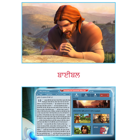
ਬਾਈਬਲ