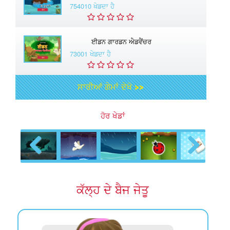
754010 ਖੇਡਦਾ ਹੈ
ਈਡਨ ਗਾਰਡਨ ਐਡਵੈਂਚਰ
73001 ਖੇਡਦਾ ਹੈ
ਸਾਰੀਆਂ ਗੇਮਾਂ ਦੇਖੋ >>
ਹੋਰ ਖੇਡਾਂ
Previous
Next
ਕੱਲ੍ਹ ਦੇ ਬੈਜ ਜੇਤੂ