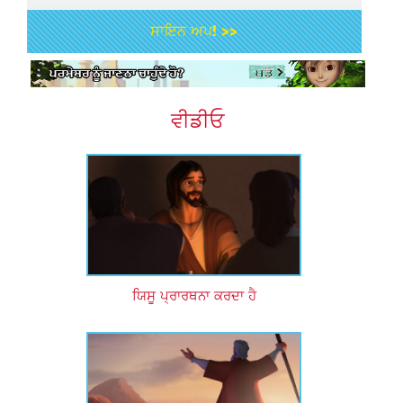
ਸਾਇਨ ਅਪ! >>
ਵੀਡੀਓ
ਯਿਸੂ ਪ੍ਰਾਰਥਨਾ ਕਰਦਾ ਹੈ