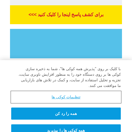
برای کشف پاسخ اینجا را کلیک کنید >>>
با کلیک بر روی "پذیرش همه کوکی ها"، شما به ذخیره سازی
کوکی ها بر روی دستگاه خود را به منظور افزایش ناوبری سایت،
تجزیه و تحلیل استفاده از سایت، و کمک در تلاش های بازاریابی
ما موافقت می کنند.
شرایط کاربری
تنظیمات کوکی ها
سیاست حفظ حریم خصوصی
اطلاعات برای والدین
همه را رد کن
سؤالات متداول
همه کوکی ها را بپذیرید