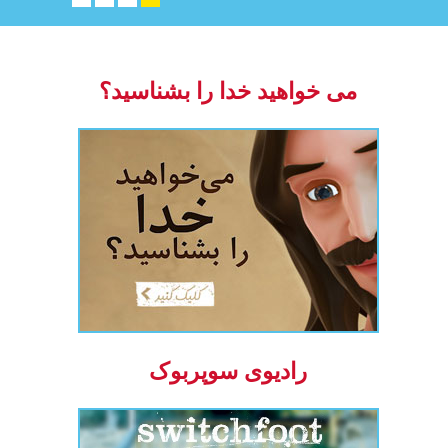
می خواهید خدا را بشناسید؟
رادیوی سوپربوک