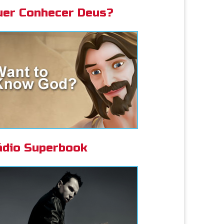
uer Conhecer Deus?
ádio Superbook