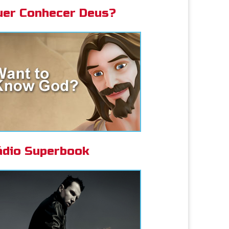
uer Conhecer Deus?
ádio Superbook