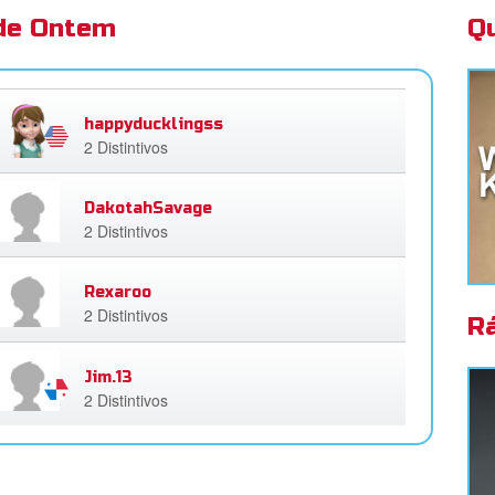
 de Ontem
Q
happyducklingss
2 Distintivos
DakotahSavage
2 Distintivos
Rexaroo
2 Distintivos
R
Jim.13
2 Distintivos