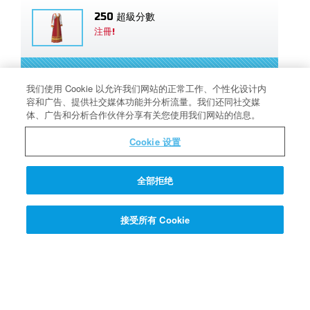
250 超級分數
注冊!
注冊! >>
我们使用 Cookie 以允许我们网站的正常工作、个性化设计内
容和广告、提供社交媒体功能并分析流量。我们还同社交媒
体、广告和分析合作伙伴分享有关您使用我们网站的信息。
Cookie 设置
Quantum教授的Q & A 問答機
全部拒绝
基督徒能聽見神對他們說話嗎？
接受所有 Cookie
點擊這裏尋找答案 >>>