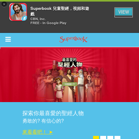
×
Superbook 兒童聖經，視頻和遊
VIEW
戲
CBN, Inc.
FREE - In Google Play
Return to Content
集
探索你最喜愛的聖經人物
勇敢的? 有信心的?
來看看吧！ ➤