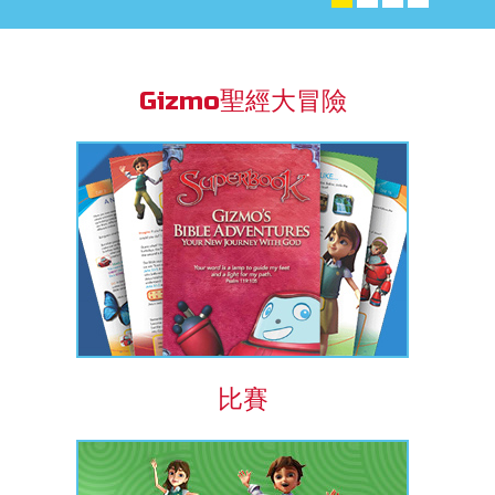
book Bible App
Gizmo聖經大冒險
語言
比賽