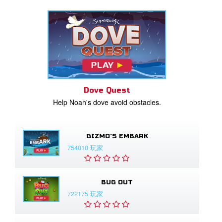
Dove Quest
Help Noah's dove avoid obstacles.
GIZMO'S EMBARK
754010 玩家
BUG OUT
722175 玩家