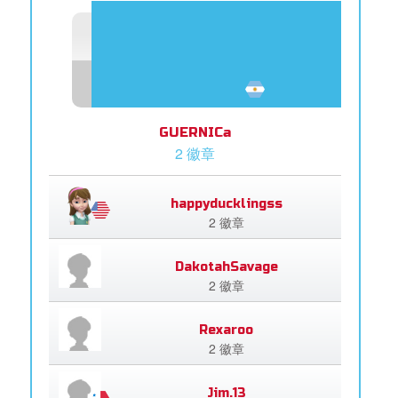
GUERNICa
2 徽章
happyducklingss
2 徽章
DakotahSavage
2 徽章
Rexaroo
2 徽章
Jim.13