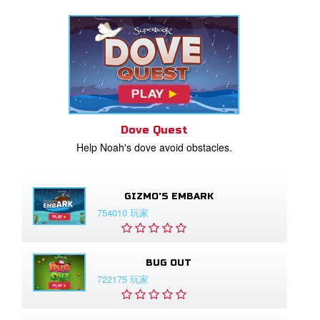
Dove Quest
Help Noah's dove avoid obstacles.
GIZMO'S EMBARK
754010 玩家
BUG OUT
722175 玩家