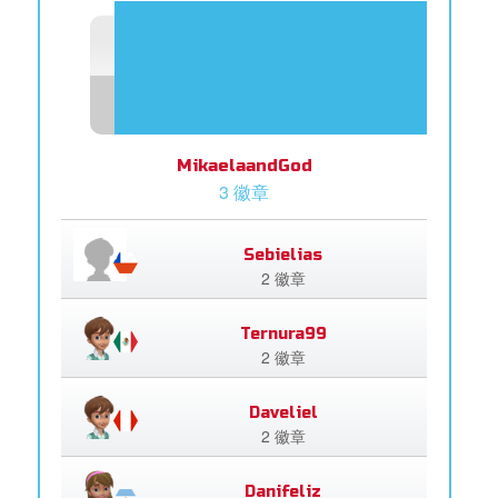
MikaelaandGod
3 徽章
Sebielias
2 徽章
Ternura99
2 徽章
Daveliel
2 徽章
Danifeliz