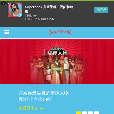
×
Superbook 兒童聖經，視頻和遊
VIEW
戲
CBN, Inc.
FREE - In Google Play
Return to Content
集
探索你最喜愛的聖經人物
勇敢的? 有信心的?
來看看吧！ ➤