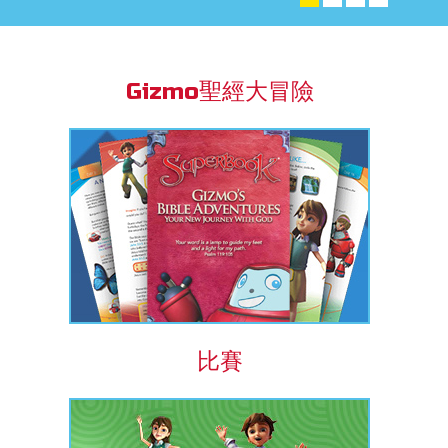
book Bible App
Gizmo聖經大冒險
語言
比賽