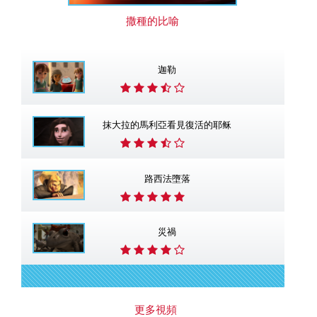
撒種的比喻
迦勒
抹大拉的馬利亞看見復活的耶稣
路西法墮落
災禍
更多視頻