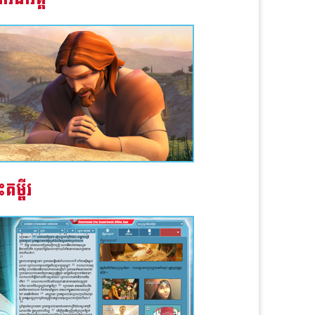
ះគម្ពីរ