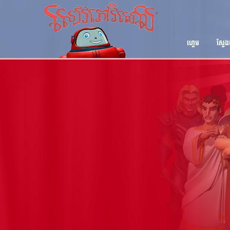
ហ្គេម
ស្វែ