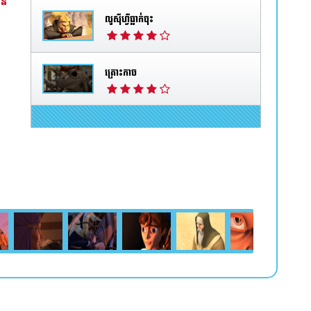
ាន
លូស៊ីហ្វឺធ្លាក់ចុះ
គ្រោះកាច