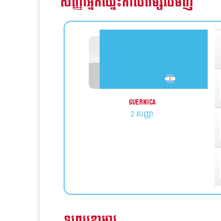
សញ្ញាអ្នកឈ្នះកាលពីម្សិលមិញ
GUERNICa
2 សញ្ញា
ទូរព្យួខោអាវ