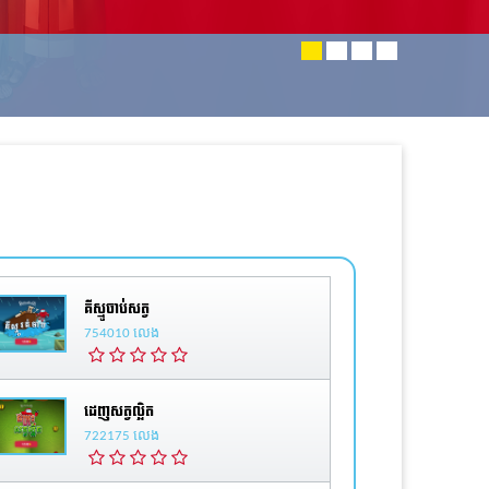
គីស្មូចាប់សត្វ
754010 លេង
ដេញសត្វល្អិត
722175 លេង