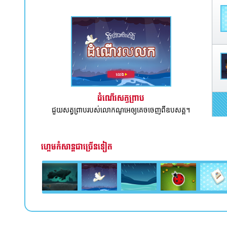
ដំណើរសត្វព្រាប
ជួយសត្វព្រាបរបស់លោកណូអេឲ្យគេចចេញពីឧបសគ្គ។
ហ្គេមកំសាន្តជាច្រើនទៀត