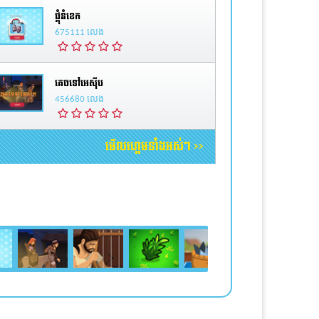
ផ្គុំនំខេក
675111 លេង
គេចទៅអេស៊ីប
456680 លេង
មើលហ្គេមទាំងអស់។ >>