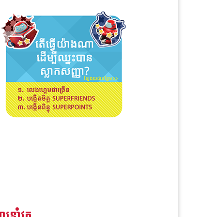
រនាំវគ្គ