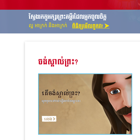
ស្វែងរកតួអក្សរព្រះគម្ពីរដែលអ្នកចូលចិត្ត
ពិនិត្យមើលពួកវា! ➤
ល្អ អាក្រក់ និងអាក្រក់
ចង់ស្គាល់ព្រះ?