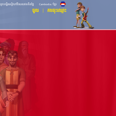
ិធីព្រះគម្ពីរសៀវភៅវិសេសឥតគិតថ្លៃ
Cambodia / ខ្មែរ
ចូល
ការចុះឈ្មោះ