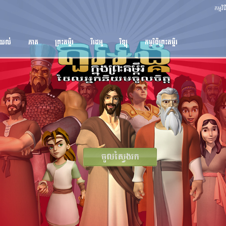
កម្មវ
ងយល់
ភាគ
ព្រះគម្ពីរ
វីដេអូ
វិទ្យុ
កម្មវិធីព្រះគម្ពីរ