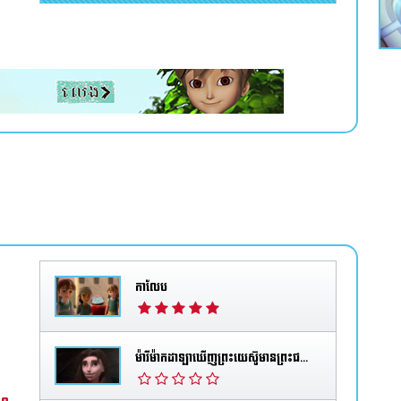
កាលែប
ម៉ារីម៉ាកដាឡាឃើញព្រះយេស៊ូមានព្រះជន្មរស់