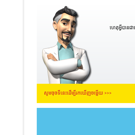
ហេតុអ្វីបានជា
សូមចុចទីនេះដើម្បីរកឃើញចម្លើយ >>>