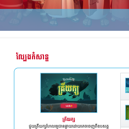
ល្បែងកំសាន្ត
ត្រីយក្ស
ជួយត្រីយក្សហែលឲ្យបានឆ្ងាយ​ដោយគេចចេញពីឧបសគ្គ