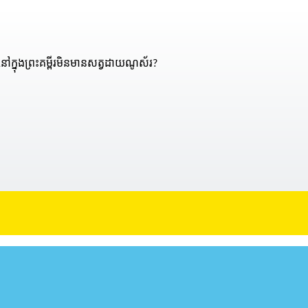
នៅក្នុងព្រះគម្ពីរមិនមានសត្វដាយណូស័រ?