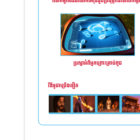
លោកម៉ូសេនិងលោកអើរ៉ុនជួបប្រជុំគ្នានៅទីរហោស្ថ
ប្រស្នាអំពីអ្នកព្រោះគ្រាប់ពួជ
វីឌីអូជាច្រើនទៀត