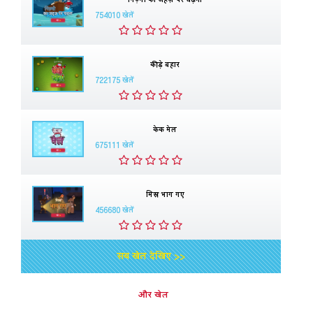
754010 खेलें
कीड़े बहार
722175 खेलें
केक मेल
675111 खेलें
मिस्र भाग गए
456680 खेलें
सब खेल देखिए >>
और खेल