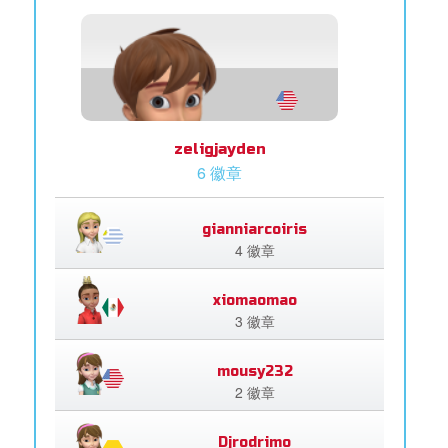
zeligjayden
6 徽章
gianniarcoiris
4 徽章
xiomaomao
3 徽章
mousy232
2 徽章
Djrodrimo