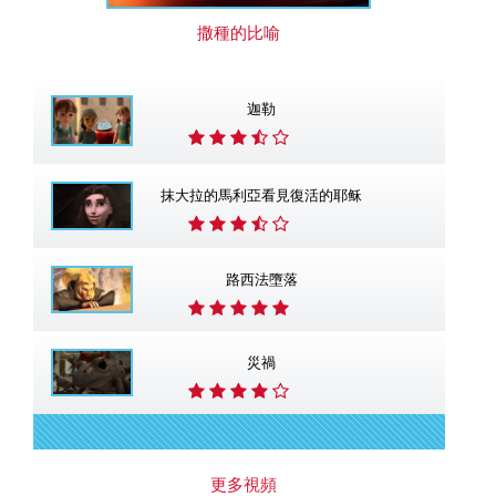
撒種的比喻
迦勒
抹大拉的馬利亞看見復活的耶稣
路西法墮落
災禍
更多視頻