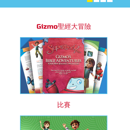
book Bible App
Gizmo聖經大冒險
語言
比賽