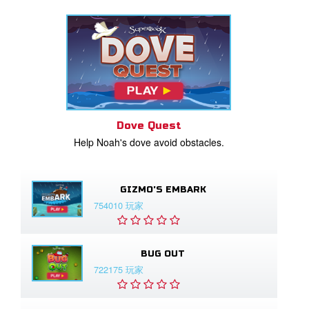
Dove Quest
Help Noah's dove avoid obstacles.
GIZMO'S EMBARK
754010 玩家
BUG OUT
722175 玩家