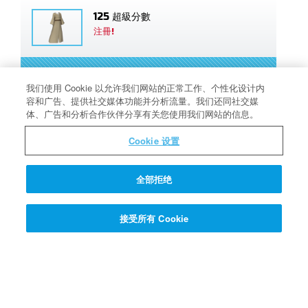
125 超級分數
注冊!
注冊! >>
我们使用 Cookie 以允许我们网站的正常工作、个性化设计内
容和广告、提供社交媒体功能并分析流量。我们还同社交媒
体、广告和分析合作伙伴分享有关您使用我们网站的信息。
Cookie 设置
Quantum教授的Q & A 問答機
全部拒绝
爲什麽我們有本聖經？
接受所有 Cookie
點擊這裏尋找答案 >>>