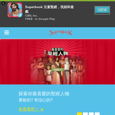
×
Superbook 兒童聖經，視頻和遊
VIEW
戲
CBN, Inc.
FREE - In Google Play
Return to Content
集
探索你最喜愛的聖經人物
勇敢的? 有信心的?
來看看吧！ ➤