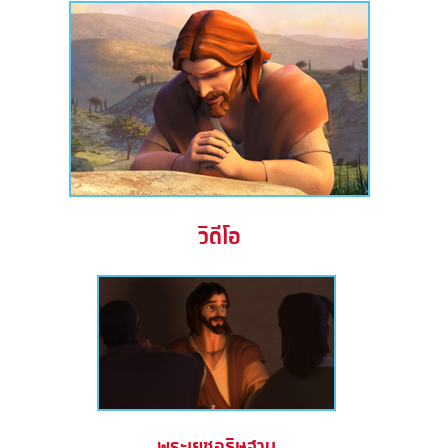
วิดีโอ
พระเยซูอธิษฐาน