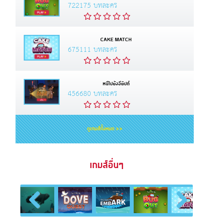
722175 บทละคร
CAKE MATCH
675111 บทละคร
หนีไปยังอียิปต์
456680 บทละคร
ดูเกมส์ทั้งหมด >>
เกมส์อื่นๆ
Previous
Next