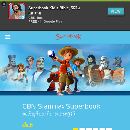
×
Superbook Kid's Bible, วิดีโอ
VIEW
และเกม
CBN, Inc.
FREE - In Google Play
Return to Content
วามรู้
างๆ
ภีร์
มาพูดคุยกับเราใน facebook!
ติดตามข่าวสารได้ที่นี่
คลิ๊กเลย! ➤