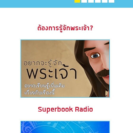
ะคัมภีร์
book แอพพระคัมภีร์
ต้องการรู้จักพระเจ้า?
งออกอากาศ
ข้าใช้
บียน
ยนภาษา
Superbook Radio