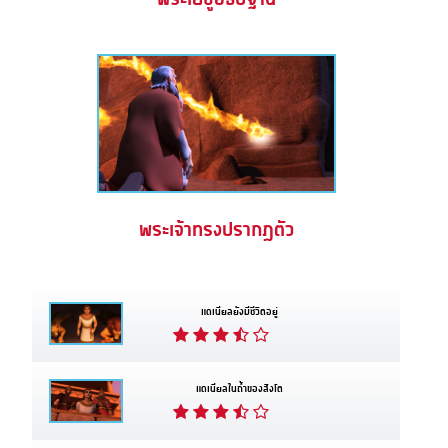
พระเจ้าทรงปรากฏตัว
แดเนียลยังมีชีวิตอยู่
แดเนียลในถ้ำของสิงโต