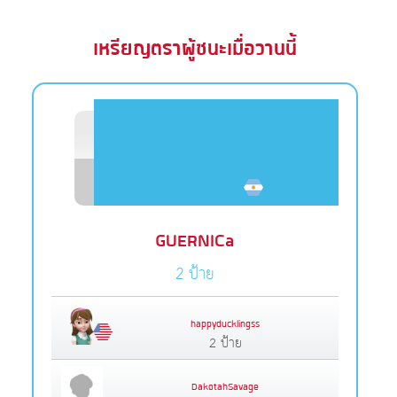
เหรียญตราผู้ชนะเมื่อวานนี้
GUERNICa
2 ป้าย
happyducklingss
2 ป้าย
DakotahSavage