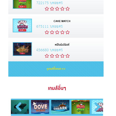
722175 บทละคร
CAKE MATCH
675111 บทละคร
หนีไปยังอียิปต์
456680 บทละคร
ดูเกมส์ทั้งหมด >>
เกมส์อื่นๆ
Previous
Next