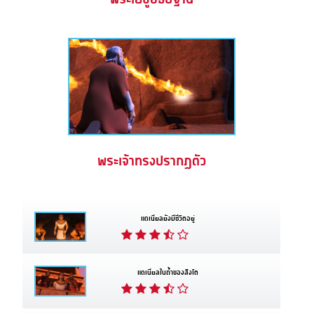
พระเจ้าทรงปรากฏตัว
แดเนียลยังมีชีวิตอยู่
แดเนียลในถ้ำของสิงโต