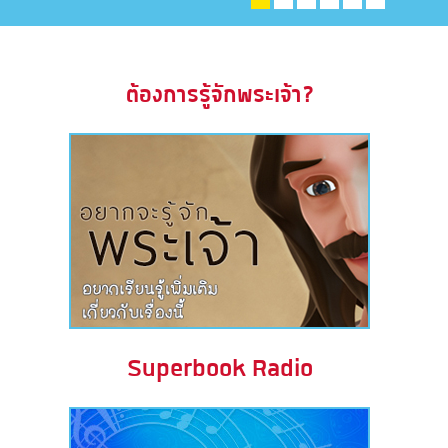
ะคัมภีร์
book แอพพระคัมภีร์
ต้องการรู้จักพระเจ้า?
งออกอากาศ
ข้าใช้
บียน
ยนภาษา
Superbook Radio