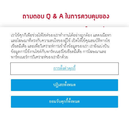
ถามตอบ Q & A ในการควบคุมของ
ศาสตราจารย์ควอนตัม
เราใช้คุกกี้เพื่อช่วยให้ไซต์ของเราทำงานได้อย่างถูกต้อง แสดงเนื้อหา
และโฆษณาที่ตรงกับความสนใจของผู้ใช้ เปิดให้ใช้คุณสมบัติทางโซ
เชียลมีเดีย และเพื่อวิเคราะห์การเข้าถึงข้อมูลของเรา เรายังแบ่งปัน
ข้อมูลการใช้งานไซต์กับพาร์ทเนอร์โซเชียลมีเดีย การโฆษณาและ
พาร์ทเนอร์การวิเคราะห์ของเราอีกด้วย
ทำไมพระเจ้าจึงยอมให้พวกสัตว์
ต่างๆทนทุกข์จากภัยอันตรายใน
การตั้งค่าคุกกี้
ธรรมชาติ?
ปฏิเสธทั้งหมด
ยอมรับคุกกี้ทั้งหมด
คลิกที่นี่เพื่อค้นพบคำตอบ >>>