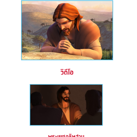
วิดีโอ
พระเยซูอธิษฐาน