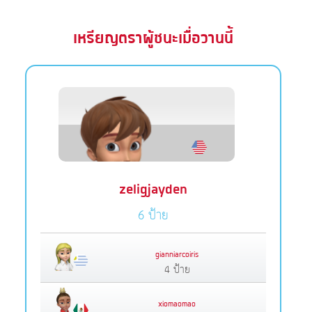
เหรียญตราผู้ชนะเมื่อวานนี้
zeligjayden
6 ป้าย
gianniarcoiris
4 ป้าย
xiomaomao