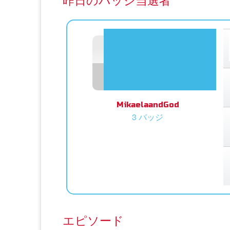
昨日のバッジ当選者
MikaelaandGod
3 バッジ
エピソード