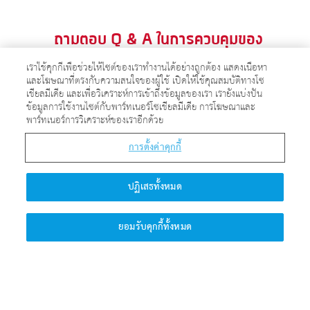
ถามตอบ Q & A ในการควบคุมของ
เราใช้คุกกี้เพื่อช่วยให้ไซต์ของเราทำงานได้อย่างถูกต้อง แสดงเนื้อหา
ศาสตราจารย์ควอนตัม
และโฆษณาที่ตรงกับความสนใจของผู้ใช้ เปิดให้ใช้คุณสมบัติทางโซ
เชียลมีเดีย และเพื่อวิเคราะห์การเข้าถึงข้อมูลของเรา เรายังแบ่งปัน
ข้อมูลการใช้งานไซต์กับพาร์ทเนอร์โซเชียลมีเดีย การโฆษณาและ
พาร์ทเนอร์การวิเคราะห์ของเราอีกด้วย
คริสเตียนสามารถได้ยินเสียงพระเจ้า
การตั้งค่าคุกกี้
ตรัสกับพวกเขาได้หรือไม่?
ปฏิเสธทั้งหมด
ยอมรับคุกกี้ทั้งหมด
คลิกที่นี่เพื่อค้นพบคำตอบ >>>