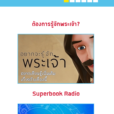
ะคัมภีร์
book แอพพระคัมภีร์
ต้องการรู้จักพระเจ้า?
งออกอากาศ
ข้าใช้
บียน
ยนภาษา
Superbook Radio