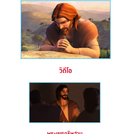
วิดีโอ
พระเยซูอธิษฐาน