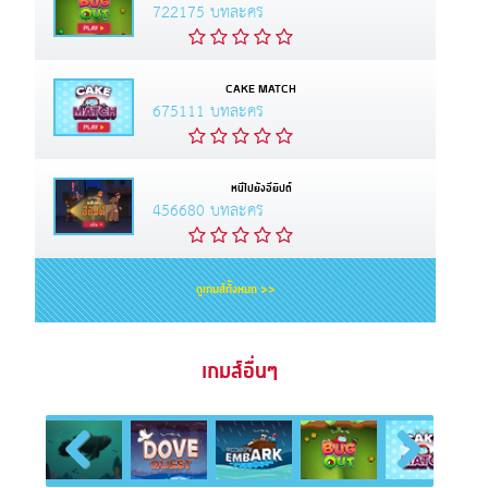
722175 บทละคร
CAKE MATCH
675111 บทละคร
หนีไปยังอียิปต์
456680 บทละคร
ดูเกมส์ทั้งหมด >>
เกมส์อื่นๆ
Previous
Next