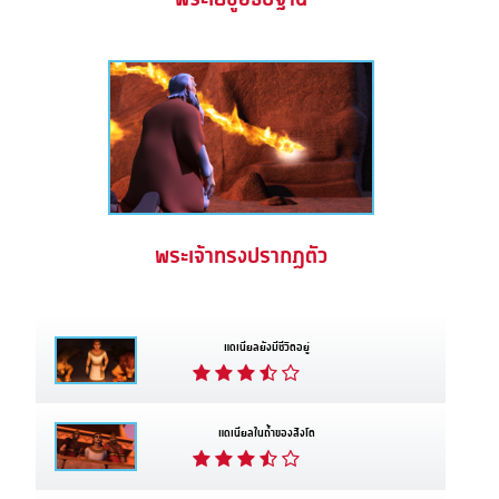
พระเจ้าทรงปรากฏตัว
แดเนียลยังมีชีวิตอยู่
แดเนียลในถ้ำของสิงโต