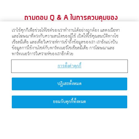
ถามตอบ Q & A ในการควบคุมของ
เราใช้คุกกี้เพื่อช่วยให้ไซต์ของเราทำงานได้อย่างถูกต้อง แสดงเนื้อหา
ศาสตราจารย์ควอนตัม
และโฆษณาที่ตรงกับความสนใจของผู้ใช้ เปิดให้ใช้คุณสมบัติทางโซ
เชียลมีเดีย และเพื่อวิเคราะห์การเข้าถึงข้อมูลของเรา เรายังแบ่งปัน
ข้อมูลการใช้งานไซต์กับพาร์ทเนอร์โซเชียลมีเดีย การโฆษณาและ
พาร์ทเนอร์การวิเคราะห์ของเราอีกด้วย
เราสามารถเข้าสวรรค์โดยการทำดีได้
การตั้งค่าคุกกี้
หรือไม่?
ปฏิเสธทั้งหมด
ยอมรับคุกกี้ทั้งหมด
คลิกที่นี่เพื่อค้นพบคำตอบ >>>