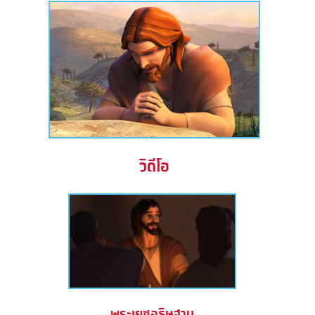
วิดีโอ
พระเยซูอธิษฐาน