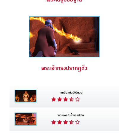
พระเจ้าทรงปรากฏตัว
แดเนียลยังมีชีวิตอยู่
แดเนียลในถ้ำของสิงโต