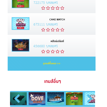
722175 บทละคร
CAKE MATCH
675111 บทละคร
หนีไปยังอียิปต์
456680 บทละคร
ดูเกมส์ทั้งหมด >>
เกมส์อื่นๆ
Previous
Next