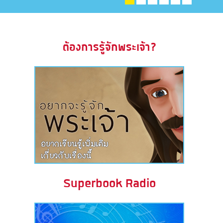
ะคัมภีร์
book แอพพระคัมภีร์
ต้องการรู้จักพระเจ้า?
งออกอากาศ
ข้าใช้
บียน
ยนภาษา
Superbook Radio