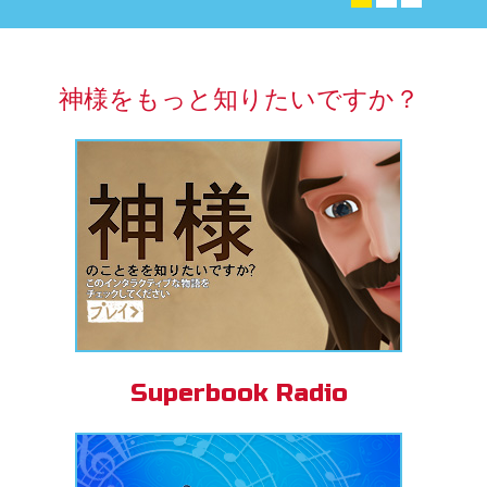
アプリ
パーブック聖書アプリ
神様をもっと知りたいですか？
ンイン
の変更
Superbook Radio