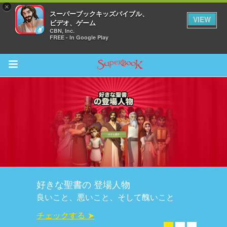
×
スーパーブックキッズバイブル、
VIEW
ビデオ、ゲーム
CBN, Inc.
FREE - In Google Play
Return to Content
ム
スカバー
ソード
好きな聖書の 登場人物
オ
良いこと、悪いこと、そして醜いこと
オ
チェックする ➤