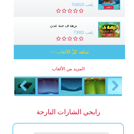
يلعب 754010
نزهة ف جنة عدن
يلعب 73001
شاهد كلّ الألعاب >>
المزيد من الألعاب
Previous
Next
رابحي الشارات البارحة