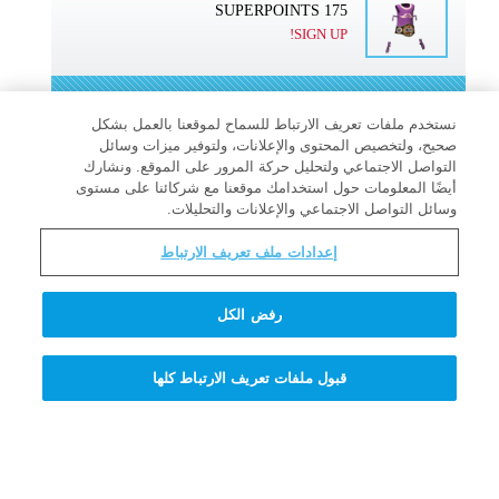
175 SUPERPOINTS
SIGN UP!
SIGN UP! >>
نستخدم ملفات تعريف الارتباط للسماح لموقعنا بالعمل بشكل
صحيح، ولتخصيص المحتوى والإعلانات، ولتوفير ميزات وسائل
التواصل الاجتماعي ولتحليل حركة المرور على الموقع. ونشارك
أيضًا المعلومات حول استخدامك موقعنا مع شركائنا على مستوى
وسائل التواصل الاجتماعي والإعلانات والتحليلات.
آلة أسئلة وأجوبة الأستاذ كوانتوم
إعدادات ملف تعريف الارتباط
العجيبة
رفض الكل
لمَ يريدنا يسوع أن نتبعه؟
قبول ملفات تعريف الارتباط كلها