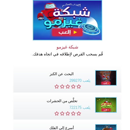
شبكة غيزمو
قُم بسحب القرص لإطلاقه في اتجاه هدفك.
البحث عن الكنز
يلعب 299270
تخلَّص من الحشرات
يلعب 722175
أسرع إلى الفلك