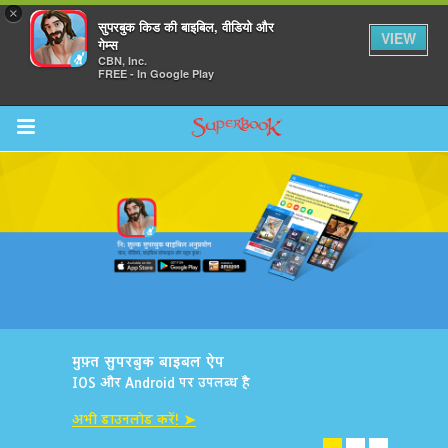
×
सुपरबुक किड की बाइबिल, वीडियो और
VIEW
गेम्स
CBN, Inc.
FREE - In Google Play
Return to Content
मुफ़्त सुपरबुक बाइबल ऐप
IOS और Android पर उपलब्ध है
अभी डाउनलोड करें! ➤