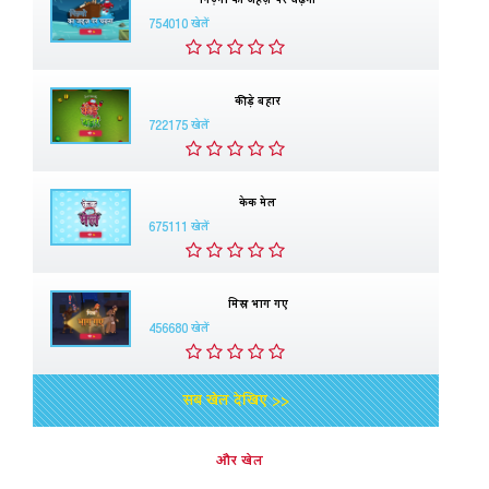
754010 खेलें
कीड़े बहार
722175 खेलें
केक मेल
675111 खेलें
मिस्र भाग गए
456680 खेलें
सब खेल देखिए >>
और खेल