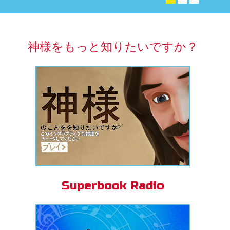
アプリ
パーブック聖書アプリ
神様をもっと知りたいですか？
ンイン
の変更
Superbook Radio