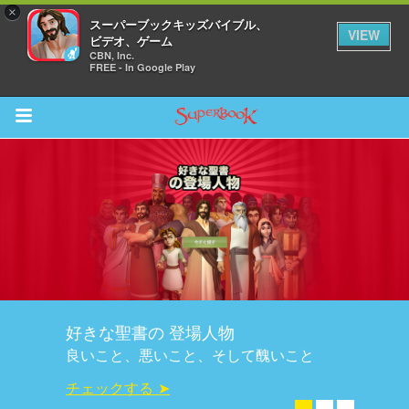
×
スーパーブックキッズバイブル、
VIEW
ビデオ、ゲーム
CBN, Inc.
FREE - In Google Play
Return to Content
ム
スカバー
ソード
好きな聖書の 登場人物
オ
良いこと、悪いこと、そして醜いこと
オ
チェックする ➤