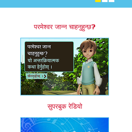
एप
्क सुपरबुक बाइबल एप
परमेश्वर जान्न चाहनुहुन्छ?
नुहोस् ।
ुहोस् ।
र्तन गर्नुहोस्
सुपरबुक रेडियो