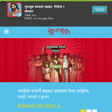
×
सुपरबुक बच्चाको बाइबल, भिडियो र
VIEW
खेलहरू
CBN, Inc.
FREE - In Google Play
Return to Content
ाउनुहोस्
हरू
तपाईंको मनपर्ने बाइबल पात्रहरू फेला पार्नुहोस्
रू
राम्रो, नराम्रो र कुरूप
तिनीहरूलाई जाँच गर्नुहोस् ! ➤