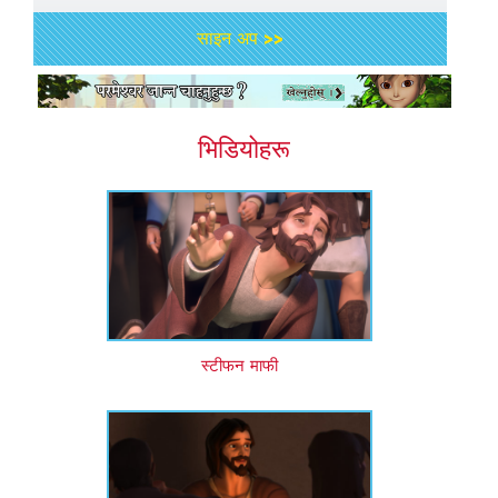
साइन अप >>
भिडियोहरू
स्टीफन माफी