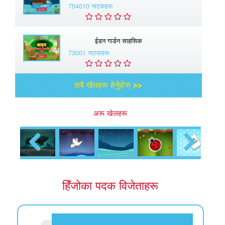
754010 नाटकहरू
ईडन गार्डन साहसिक
73001 नाटकहरू
सबै खेलहरू हेर्नुहोस् >>
अरू खेलहरू
Previous
Next
हिँजोका पदक विजेताहरू