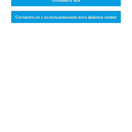
победить огромного Голиафа?
Отклонить все
Согласиться с использованием всех файлов cookie
НАЖМИ ЗДЕСЬ И УЗНАЙ ОТВЕТ >>>
Условия использования
Политика конфиденциальности