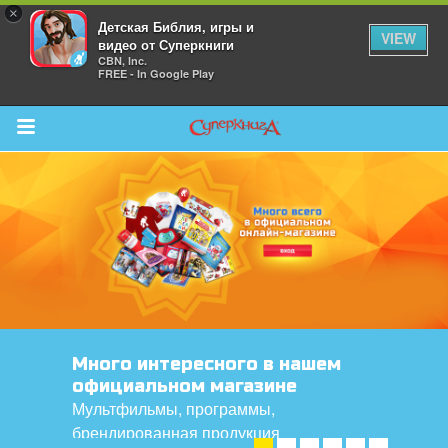
×
Детская Библия, игры и
VIEW
видео от Суперкниги
CBN, Inc.
FREE - In Google Play
Return to Content
 больше
и
я
Много интересного в нашем
официальном магазине
Мультфильмы, программы,
брендированная продукция