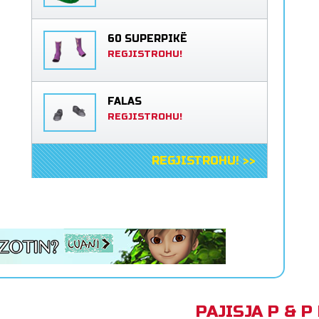
60 SUPERPIKË
REGJISTROHU!
FALAS
REGJISTROHU!
REGJISTROHU! >>
PAJISJA P & 