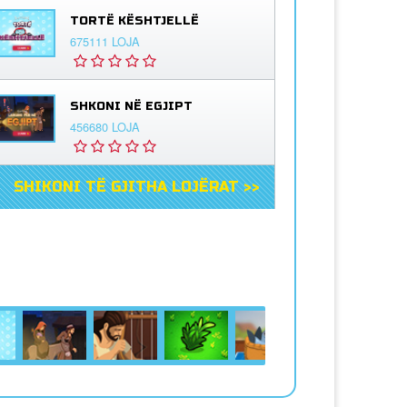
TORTË KËSHTJELLË
675111 LOJA
SHKONI NË EGJIPT
456680 LOJA
SHIKONI TË GJITHA LOJËRAT >>