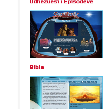
Udhëzuesi i Episodeve
Bibla