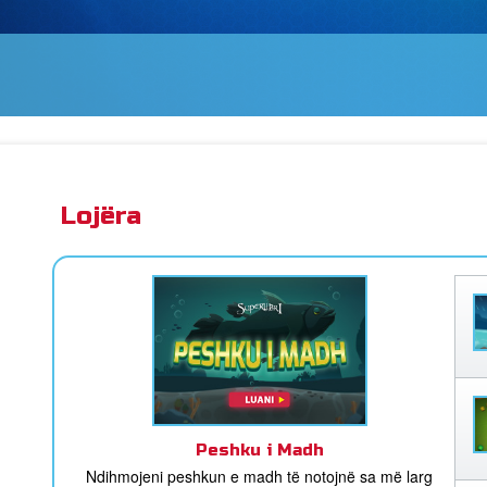
Lojëra
Peshku i Madh
Ndihmojeni peshkun e madh të notojnë sa më larg