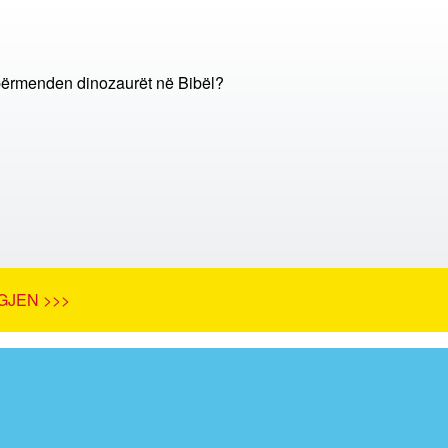
përmenden dinozaurët në Bibël?
GJEN >>>