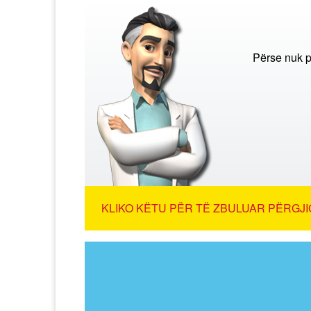
Përse nuk 
KLIKO KËTU PËR TË ZBULUAR PËRGJI