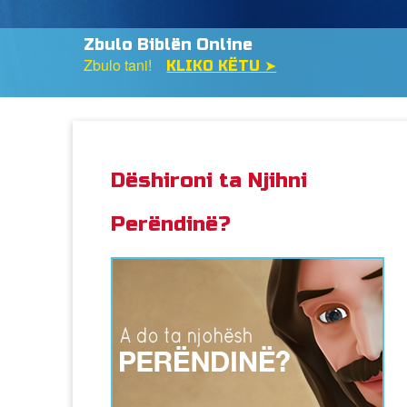
A Dëshironi Ta Njihni Zotin?
Mëso tani se si!
KLIKO KËTU ➤
Dëshironi ta Njihni
Perëndinë?