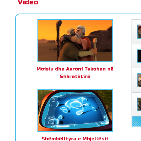
Video
Moisiu dhe Aaroni Takohen në
Shkretëtirë
Shëmbëlltyra e Mbjellësit