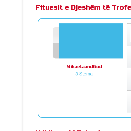
Fituesit e Djeshëm të Trof
MikaelaandGod
3 Stema