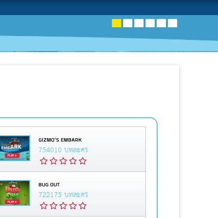
GIZMO'S EMBARK
754010 บทละคร
BUG OUT
722175 บทละคร