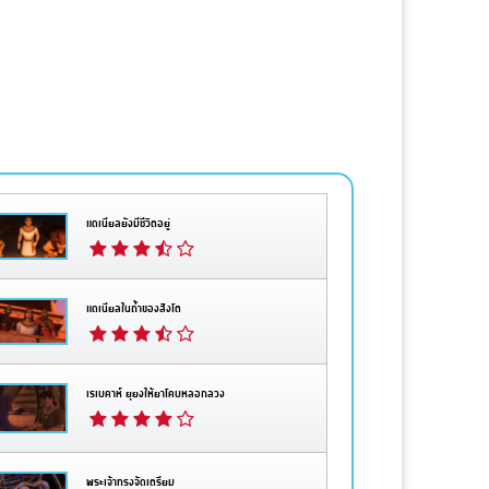
แดเนียลยังมีชีวิตอยู่
แดเนียลในถ้ำของสิงโต
เรเบคาห์ ยุยงให้ยาโคบหลอกลวง
พระเจ้าทรงจัดเตรียม