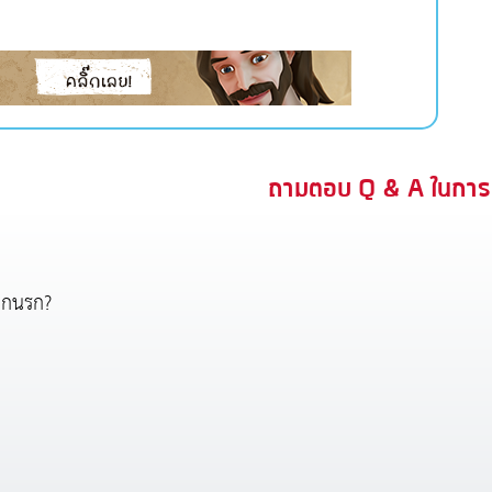
ถามตอบ Q & A ในการ
ตกนรก?