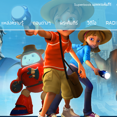
Superbook แอพพระคัมภีร์
แหล่งความรู้
ตอนต่างๆ
พระคัมภีร์
วิดีโอ
RAD