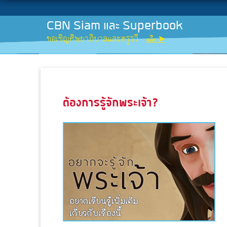
CBN Siam และ Superbook
ขอเชิญศิษยาภิบาลและครูรวี
คลิ๊ก ➤
ต้องการรู้จักพระเจ้า?