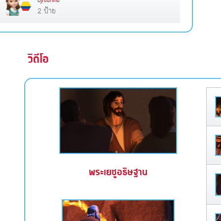
Djrodrimo
2 ป้าย
วิดีโอ
พระเยซูอธิษฐาน