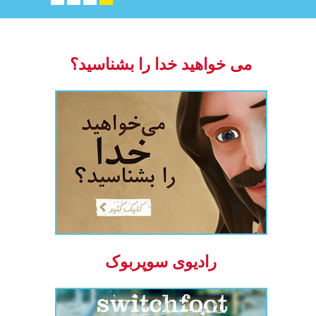
می خواهید خدا را بشناسید؟
رادیوی سوپربوک